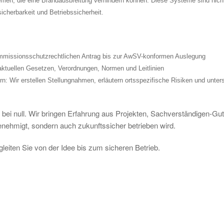
men, die eine Brandausbreitung verhindern können. Diese Systeme sind nicht
icherbarkeit und Betriebssicherheit.
mmissionsschutzrechtlichen Antrag bis zur AwSV-konformen Auslegung
aktuellen Gesetzen, Verordnungen, Normen und Leitlinien
n: Wir erstellen Stellungnahmen, erläutern ortsspezifische Risiken und unter
icht bei null. Wir bringen Erfahrung aus Projekten, Sachverständigen-
genehmigt, sondern auch zukunftssicher betrieben wird.
leiten Sie von der Idee bis zum sicheren Betrieb.