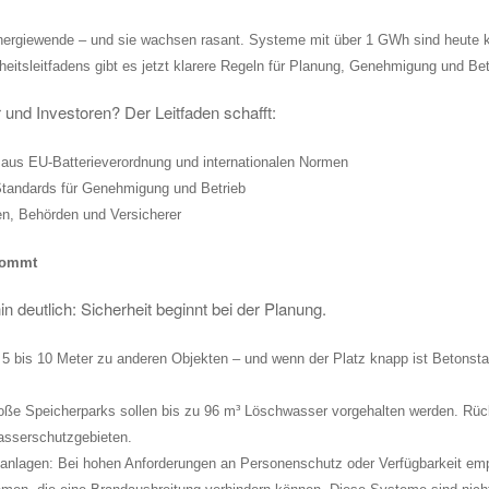
ergiewende – und sie wachsen rasant. Systeme mit über 1 GWh sind heute ke
itsleitfadens gibt es jetzt klarere Regeln für Planung, Genehmigung und Bet
r und Investoren? Der Leitfaden schafft:
 aus EU-Batterieverordnung und internationalen Normen
 Standards für Genehmigung und Betrieb
ren, Behörden und Versicherer
kommt
 deutlich: Sicherheit beginnt bei der Planung.
5 bis 10 Meter zu anderen Objekten – und wenn der Platz knapp ist Betonsta
oße Speicherparks sollen bis zu 96 m³ Löschwasser vorgehalten werden. R
asserschutzgebieten.
lagen: Bei hohen Anforderungen an Personenschutz oder Verfügbarkeit empfi