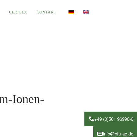
E
CERTLEX
KONTAKT
um-Ionen-
+49 (0)561 96996-0
info@bfu-ag.de