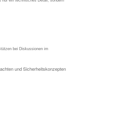
 nur ein technisches Detail, sondern
stützen bei Diskussionen im
Gutachten und Sicherheitskonzepten