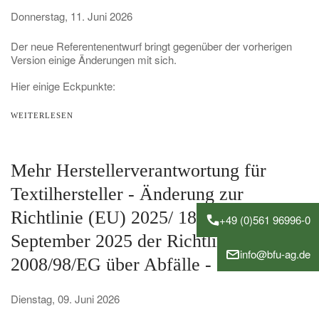
Donnerstag, 11. Juni 2026
Der neue Referentenentwurf bringt gegenüber der vorherigen
Version einige Änderungen mit sich.
Hier einige Eckpunkte:
WEITERLESEN
Mehr Herstellerverantwortung für
Textilhersteller - Änderung zur
Richtlinie (EU) 2025/ 1892 vom 10.
+49 (0)561 96996-0
September 2025 der Richtlinie
info@bfu-ag.de
2008/98/EG über Abfälle -
Dienstag, 09. Juni 2026