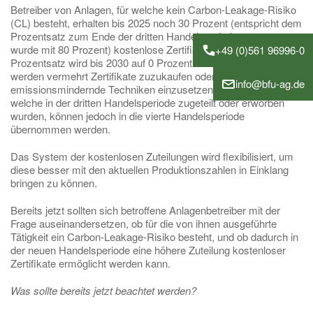
Betreiber von Anlagen, für welche kein Carbon-Leakage-Risiko
(CL) besteht, erhalten bis 2025 noch 30 Prozent (entspricht dem
Prozentsatz zum Ende der dritten Handelsperiode - gestartet
wurde mit 80 Prozent) kostenlose Zertifikate. Dieser
+49 (0)561 96996-0
Prozentsatz wird bis 2030 auf 0 Prozent herabgesetzt. Folglich
werden vermehrt Zertifikate zuzukaufen oder
info@bfu-ag.de
emissionsmindernde Techniken einzusetzen sein. Zertifikate,
welche in der dritten Handelsperiode zugeteilt oder erworben
wurden, können jedoch in die vierte Handelsperiode
übernommen werden.
Das System der kostenlosen Zuteilungen wird flexibilisiert, um
diese besser mit den aktuellen Produktionszahlen in Einklang
bringen zu können.
Bereits jetzt sollten sich betroffene Anlagenbetreiber mit der
Frage auseinandersetzen, ob für die von ihnen ausgeführte
Tätigkeit ein Carbon-Leakage-Risiko besteht, und ob dadurch in
der neuen Handelsperiode eine höhere Zuteilung kostenloser
Zertifikate ermöglicht werden kann.
Was sollte bereits jetzt beachtet werden?