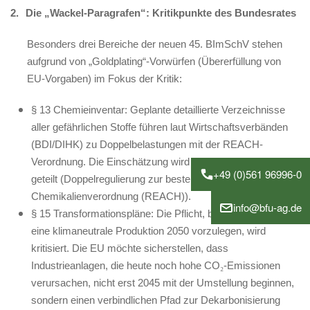
2.
Die „Wackel-Paragrafen“: Kritikpunkte des Bundesrates
Besonders drei Bereiche der neuen 45. BImSchV stehen
aufgrund von „Goldplating“-Vorwürfen (Übererfüllung von
EU-Vorgaben) im Fokus der Kritik:
§ 13 Chemieinventar: Geplante detaillierte Verzeichnisse
aller gefährlichen Stoffe führen laut Wirtschaftsverbänden
(BDI/DIHK) zu Doppelbelastungen mit der REACH-
Verordnung. Die Einschätzung wird auch vom Bundesrat
+49 (0)561 96996-0
geteilt (Doppelregulierung zur bestehenden EU-
Chemikalienverordnung (REACH)).
info@bfu-ag.de
§ 15 Transformationspläne: Die Pflicht, bis 2030 Pläne für
eine klimaneutrale Produktion 2050 vorzulegen, wird
kritisiert. Die EU möchte sicherstellen, dass
Industrieanlagen, die heute noch hohe CO
-Emissionen
₂
verursachen, nicht erst 2045 mit der Umstellung beginnen,
sondern einen verbindlichen Pfad zur Dekarbonisierung