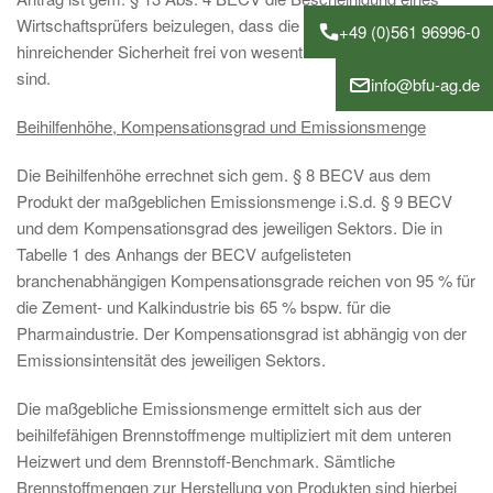
Wirtschaftsprüfers beizulegen, dass die eingereichten Daten mit
+49 (0)561 96996-0
hinreichender Sicherheit frei von wesentlichen Falschangaben
sind.
info@bfu-ag.de
Beihilfenhöhe, Kompensationsgrad und Emissionsmenge
Die Beihilfenhöhe errechnet sich gem. § 8 BECV aus dem
Produkt der maßgeblichen Emissionsmenge i.S.d. § 9 BECV
und dem Kompensationsgrad des jeweiligen Sektors. Die in
Tabelle 1 des Anhangs der BECV aufgelisteten
branchenabhängigen Kompensationsgrade reichen von 95 % für
die Zement- und Kalkindustrie bis 65 % bspw. für die
Pharmaindustrie. Der Kompensationsgrad ist abhängig von der
Emissionsintensität des jeweiligen Sektors.
Die maßgebliche Emissionsmenge ermittelt sich aus der
beihilfefähigen Brennstoffmenge multipliziert mit dem unteren
Heizwert und dem Brennstoff-Benchmark. Sämtliche
Brennstoffmengen zur Herstellung von Produkten sind hierbei